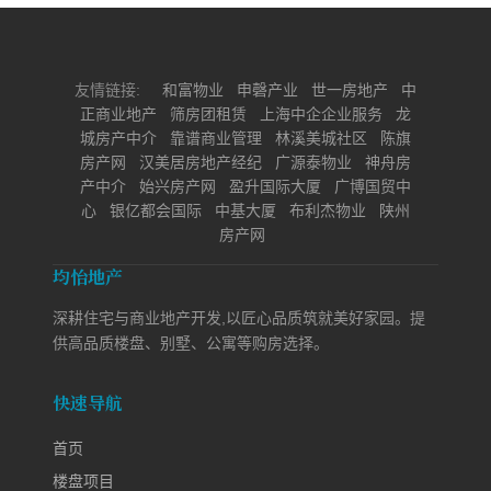
友情链接:
和富物业
申磬产业
世一房地产
中
正商业地产
筛房团租赁
上海中企企业服务
龙
城房产中介
靠谱商业管理
林溪美城社区
陈旗
房产网
汉美居房地产经纪
广源泰物业
神舟房
产中介
始兴房产网
盈升国际大厦
广博国贸中
心
银亿都会国际
中基大厦
布利杰物业
陕州
房产网
均怡地产
深耕住宅与商业地产开发,以匠心品质筑就美好家园。提
供高品质楼盘、别墅、公寓等购房选择。
快速导航
首页
楼盘项目