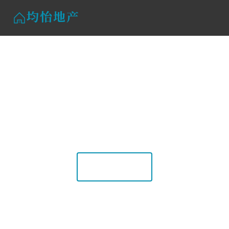
均怡地产
均怡地产
均怡地产做房产代理与楼盘营销服务，在商业地产投
资领域，以专业团队和丰富经验助力项目去化，提供
全流程策划与销售支持。
浏览楼盘